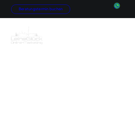
Beratungstermin buchen
Konzeptentwicklung
Marketingberatung
Internetauftritte
Online-Shops
News
Google AdWords
SEO
GEO / KI-Suche
Social Media
Newsletter