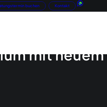
atungstermin buchen
Kontakt
Kundengewinnung
Google
AdWords
ftritte
SEO
hops
GEO / KI-Suche
Social Media
nium mit neuem