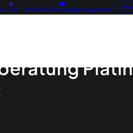
Ber
er
0511 – 16 59 78 030
info@leineglueck.de
Webentwicklung
Konzeptentwicklung
Internetau
Marketingberatung
Online-S
eratung Plati
t