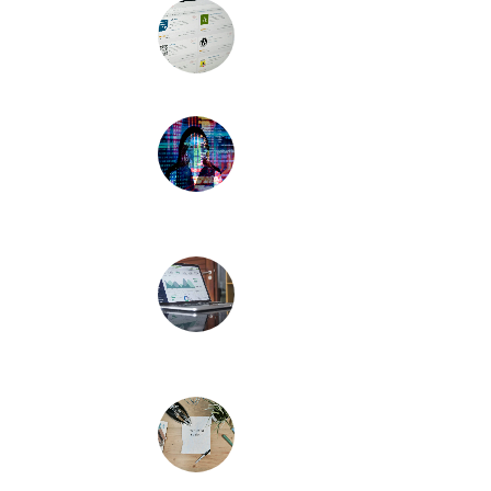
WordPress 7.0: Neue
Features und KI-
Schnittstelle
4. Juni 2026
WordPress.com
integriert KI-Agenten
für Content-
Erstellung
21. Mai 2026
Die Identitätskrise in
der KI-Suche: Warum
GEO mehr Digital PR
als SEO ist
11. März 2026
Starke Markenbildung
im E-Commerce:
Warum Branding
entscheidend ist