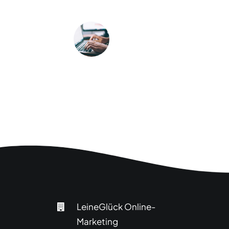
2. März 2026
Warum die Migration
zu Woocommerce
sinnvoll ist
26. Februar 2026
LeineGlück Online-
Marketing