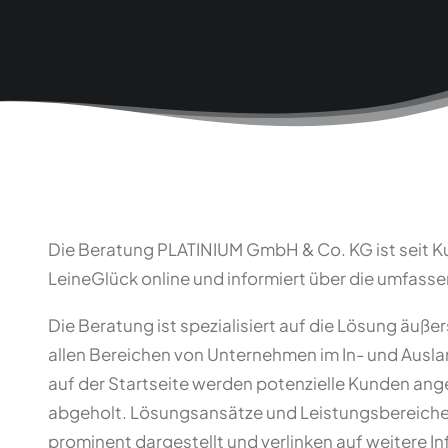
Die Beratung PLATINIUM GmbH & Co. KG ist seit Ku
LeineGlück online und informiert über die umfass
Die Beratung ist spezialisiert auf die Lösung äuß
allen Bereichen von Unternehmen im In- und Auslan
auf der Startseite werden potenzielle Kunden ang
abgeholt. Lösungsansätze und Leistungsbereich
prominent dargestellt und verlinken auf weitere I