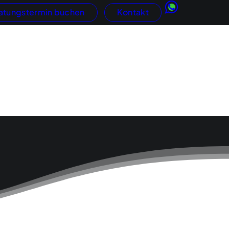
atungstermin buchen
Kontakt
Kundengewinnung
Google
AdWords
ftritte
SEO
hops
GEO / KI-Suche
Social Media