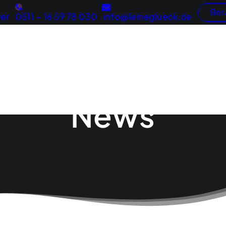
Ber
er
0511 – 16 59 78 030
info@leineglueck.de
Webentwicklung
Konzeptentwicklung
Internetau
Marketingberatung
Online-S
News