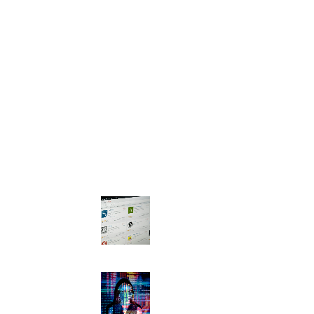
Online-Shops
SEO
Social Media
Webdesign
Letzte Nachrichten
WordPress 7.0: Neue
Features und KI-
Schnittstelle
4. Juni 2026
WordPress.com
integriert KI-Agenten
für Content-