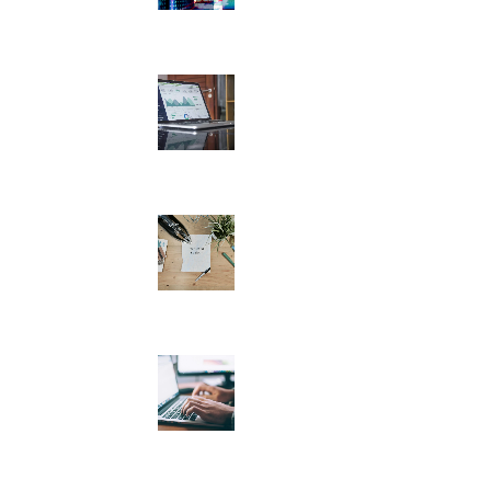
Erstellung
21. Mai 2026
Die Identitätskrise in
der KI-Suche: Warum
GEO mehr Digital PR
als SEO ist
11. März 2026
Starke Markenbildung
im E-Commerce:
Warum Branding
entscheidend ist
2. März 2026
Warum die Migration
zu Woocommerce
sinnvoll ist
26. Februar 2026