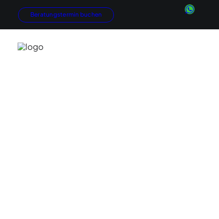
Beratungstermin buchen
Konzeptentwicklung
Marketingberatung
Internetauftritte
Online-Shops
News
Google AdWords
SEO
GEO / KI-Suche
Social Media
Newsletter