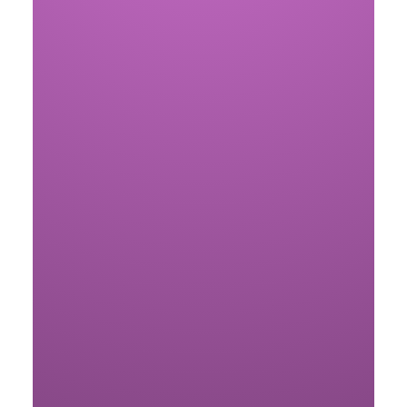
Die Identitätskrise in der KI-Suche:
Warum GEO mehr Digital PR als SEO
ist
11. März 2026