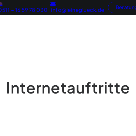
Beratun
0511 – 16 59 78 030
info@leineglueck.de
Webentwicklung
Konzeptentwicklung
Inter
Marketingberatung
Onli
Internetauftritte