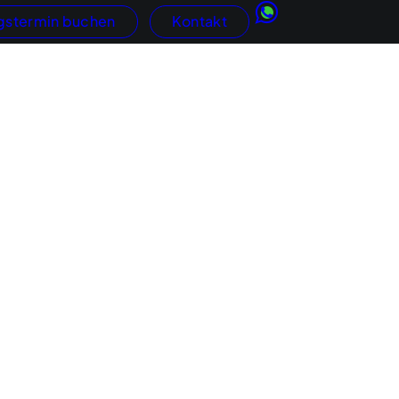
gstermin buchen
Kontakt
Kundengewinnung
Google
AdWords
netauftritte
SEO
ne-Shops
GEO / KI-Suc
Social Media