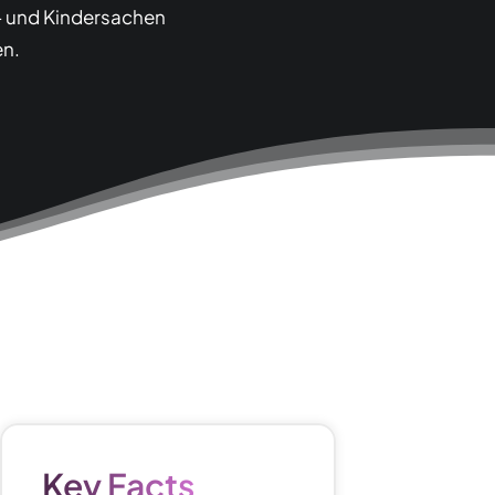
y- und Kindersachen
en.
Key Facts