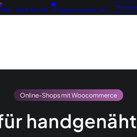
Beratun
0511 – 16 59 78 030
info@leineglueck.de
Webentwicklung
Konzeptentwicklung
Inter
Marketingberatung
Onli
Online-Shops mit Woocommerce
 für handgenäh