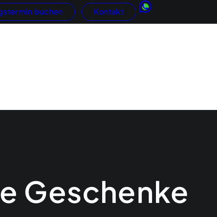
gstermin buchen
Kontakt
Kundengewinnung
Google
AdWords
netauftritte
SEO
ne-Shops
GEO / KI-Suc
Social Media
te Geschenke