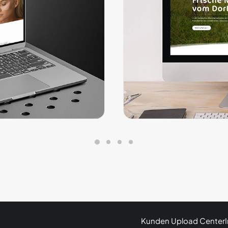
rce-Shop, der
ptimal in Szene
Attraktiver Internet
Katalogsystem.
Kunden Upload Center