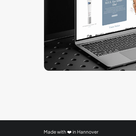
Ein leistungsstarker WooComme
hochwertige Kosmetikprodukte o
setzt.
Made with ❤️ in Hannover