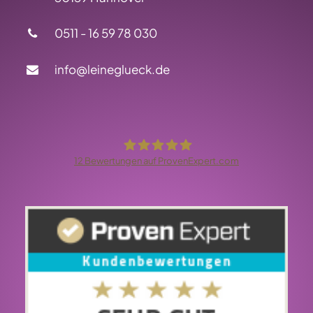
0511 - 16 59 78 030
info@leineglueck.de
12
Bewertungen auf ProvenExpert.com
LeineGlück Online-Marketing